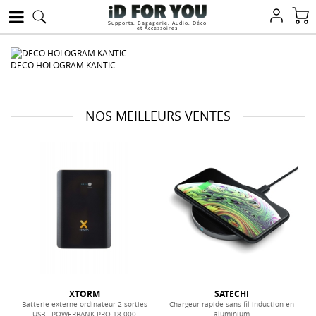
Supports, Bagagerie, Audio, Déco
et Accessoires
DECO HOLOGRAM KANTIC
G
NOS MEILLEURS VENTES
XTORM
SATECHI
Batterie externe ordinateur 2 sorties
Chargeur rapide sans fil induction en
USB - POWERBANK PRO 18.000
aluminium