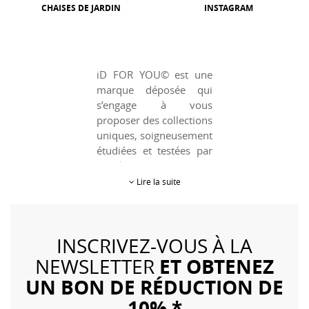
CHAISES DE JARDIN
INSTAGRAM
iD FOR YOU© est une
marque déposée qui
s’engage à vous
proposer des collections
uniques, soigneusement
étudiées et testées par
nos équipes.
Lire la suite
catalogue
Notre
Multimédia
est
composé d'accessoires
INSCRIVEZ-VOUS À LA
originaux, supports
tablettes &
ET OBTENEZ
NEWSLETTER
smartphones, solutions
UN BON DE RÉDUCTION DE
de charge sans fil par
10% *
induction pour