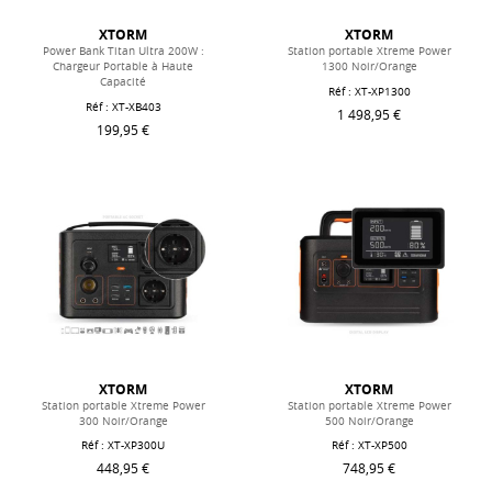
XTORM
XTORM
Power Bank Titan Ultra 200W :
Station portable Xtreme Power
Chargeur Portable à Haute
1300 Noir/Orange
Capacité
Réf : XT-XP1300
Réf : XT-XB403
1 498,95 €
199,95 €
XTORM
XTORM
Station portable Xtreme Power
Station portable Xtreme Power
300 Noir/Orange
500 Noir/Orange
Réf : XT-XP300U
Réf : XT-XP500
448,95 €
748,95 €