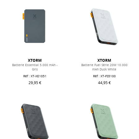
XTORM
XTORM
Batterie Essential 5.000 mAh -
Batterie Fuel Série 20W 10.000
Gris
mAh Dusk White
Réf : XT-XE1051
Réf : XT-FS5100
29,95 €
44,95 €