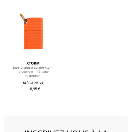
XTORM
SuperChargeur Solaire Xtorm
10.000mAh - Prêt pour
l'Extérieur!
Réf : XT-XR105
118,95 €