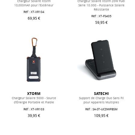
Chargeur Solaire Xtorm
Chargeur Solaire Xtorm 20W Fuel
10,000mAh pour l'Extérieur
Serie 10.000 - Puissance Solaire
Résistante
Réf : XT-XR104
Réf : XT-FS405
69,95 €
59,95 €
XTORM
SATECHI
Chargeur Solaire 5000 - Source
Support de Charge Duo Sans Fil
d'Énergie Portable et Fiable
pour Appareils Multiples
Réf : XT-XR103
Réf : SA-ST-UCDWPBSM
39,95 €
109,95 €