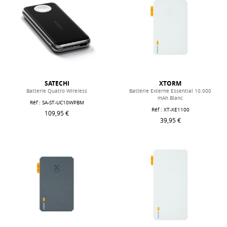
SATECHI
XTORM
Batterie Quatro Wireless
Batterie Externe Essential 10.000
mAh Blanc
Réf : SA-ST-UC10WPBM
Réf : XT-XE1100
109,95 €
39,95 €