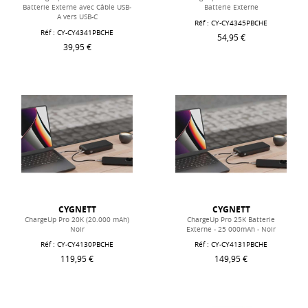
Batterie Externe avec Câble USB-
Batterie Externe
A vers USB-C
Réf : CY-CY4345PBCHE
Réf : CY-CY4341PBCHE
54,95 €
39,95 €
CYGNETT
CYGNETT
ChargeUp Pro 20K (20.000 mAh)
ChargeUp Pro 25K Batterie
Noir
Externe - 25 000mAh - Noir
Réf : CY-CY4130PBCHE
Réf : CY-CY4131PBCHE
119,95 €
149,95 €