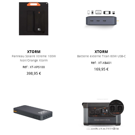
XTORM
XTORM
Panneau Solaire Xtreme 100W
Batterie externe Titan 60W USB-C
Noir/Orange Xtorm
Réf : XT-XB401
Réf : XT-XPS100
169,95 €
398,95 €