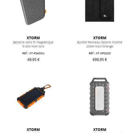
XTORM
XTORM
Batterie sans fil magnétique
Bundle Panneau Solaire Xtreme
5.000 mAh Gris
200W Noir/Orange
Réf : XT-FS400U
Réf : XT-XPS200
49,95 €
698,95 €
XTORM
XTORM