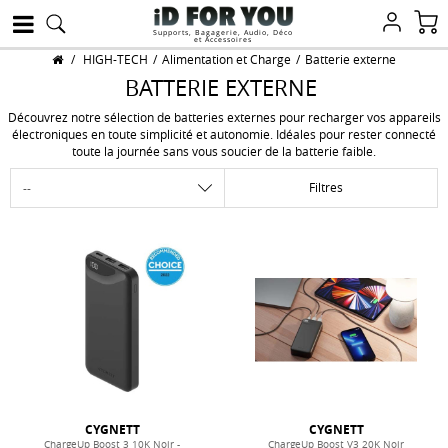
Supports, Bagagerie, Audio, Déco
et Accessoires
/
HIGH-TECH
/
Alimentation et Charge
/
Batterie externe
BATTERIE EXTERNE
Découvrez notre sélection de batteries externes pour recharger vos appareils
électroniques en toute simplicité et autonomie. Idéales pour rester connecté
toute la journée sans vous soucier de la batterie faible.
Filtres
CYGNETT
CYGNETT
ChargeUp Boost 3 10K Noir -
ChargeUp Boost V3 20K Noir