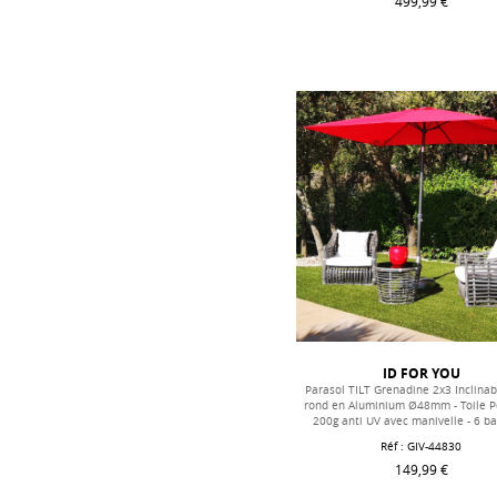
499,99 €
ID FOR YOU
Parasol TILT Grenadine 2x3 Inclinab
rond en Aluminium Ø48mm - Toile P
200g anti UV avec manivelle - 6 b
Réf : GIV-44830
149,99 €