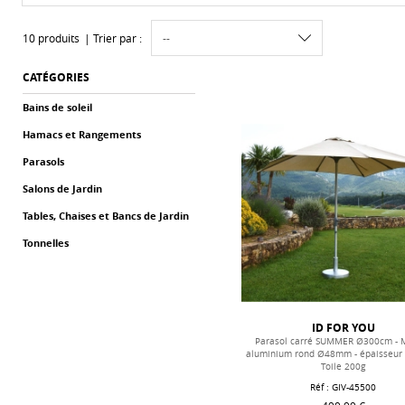
10 produits
Trier par :
CATÉGORIES
Bains de soleil
Hamacs et Rangements
Parasols
Salons de Jardin
Tables, Chaises et Bancs de Jardin
Tonnelles
ID FOR YOU
Parasol carré SUMMER Ø300cm - 
aluminium rond Ø48mm - épaisseur
Toile 200g
Réf : GIV-45500