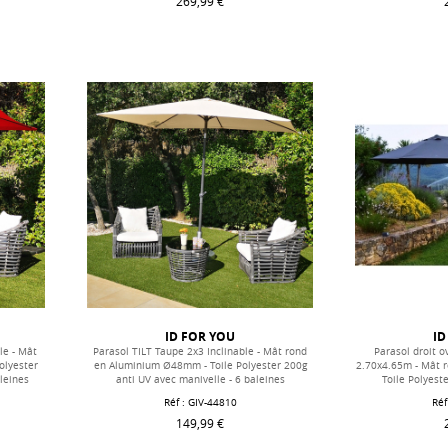
269,99 €
ID FOR YOU
ID
le - Mât
Parasol TILT Taupe 2x3 Inclinable - Mât rond
Parasol droit o
olyester
en Aluminium Ø48mm - Toile Polyester 200g
2.70x4.65m - Mât 
aleines
anti UV avec manivelle - 6 baleines
Toile Polyest
Réf : GIV-44810
Réf
149,99 €