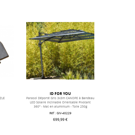
ID FOR YOU
ZZLE
Parasol Déporté Gris 3x3m CANOPE à Bandeau
LED Solaire Inclinable Orientable Pivotant
360° - Mat en aluminium - Toile 250g
Réf : GIV-40229
699,99 €