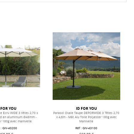
 FOR YOU
ID FOR YOU
le Ecru WIDE 3 têtes 2,70 x
Parasol Ovale Taupe DEPORWIDE 3 Têtes 2,70
nd en aluminium Ø48mm -
x 4,6m - Mât Alu Toile Polyester 180g avec
er 180g avec manivelle
Manivelle
 : GIV-40200
Réf : GIV-43100