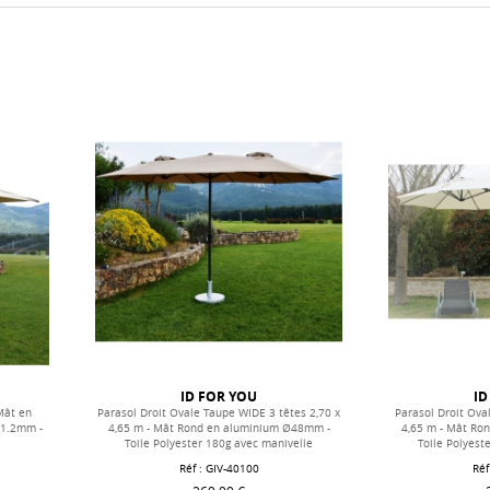
ID FOR YOU
ID
Mât en
Parasol Droit Ovale Taupe WIDE 3 têtes 2,70 x
Parasol Droit Ova
 1.2mm -
4,65 m - Mât Rond en aluminium Ø48mm -
4,65 m - Mât Ro
Toile Polyester 180g avec manivelle
Toile Polyest
Réf : GIV-40100
Réf