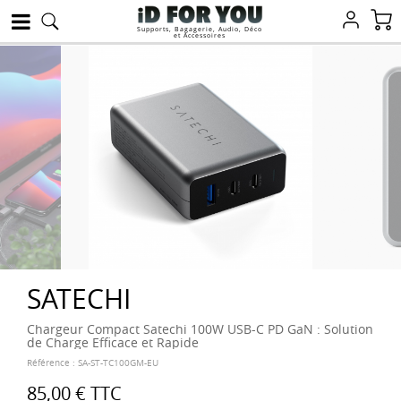
Supports, Bagagerie, Audio, Déco
et Accessoires
SATECHI
Chargeur Compact Satechi 100W USB-C PD GaN : Solution
de Charge Efficace et Rapide
Référence :
SA-ST-TC100GM-EU
85,00 €
TTC