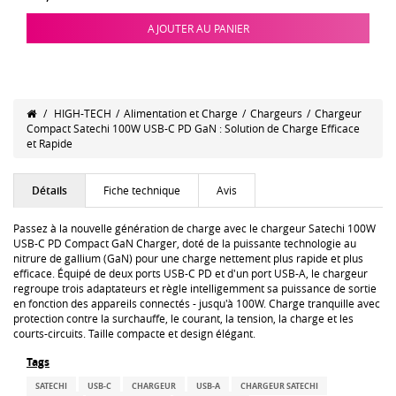
AJOUTER AU PANIER
/
HIGH-TECH
/
Alimentation et Charge
/
Chargeurs
/
Chargeur
Compact Satechi 100W USB-C PD GaN : Solution de Charge Efficace
et Rapide
Détails
Fiche technique
Avis
Passez à la nouvelle génération de charge avec le chargeur Satechi 100W
USB-C PD Compact GaN Charger, doté de la puissante technologie au
nitrure de gallium (GaN) pour une charge nettement plus rapide et plus
efficace. Équipé de deux ports USB-C PD et d'un port USB-A, le chargeur
regroupe trois adaptateurs et règle intelligemment sa puissance de sortie
en fonction des appareils connectés - jusqu'à 100W. Charge tranquille avec
protection contre la surchauffe, le courant, la tension, la charge et les
courts-circuits. Taille compacte et design élégant.
Tags
SATECHI
USB-C
CHARGEUR
USB-A
CHARGEUR SATECHI