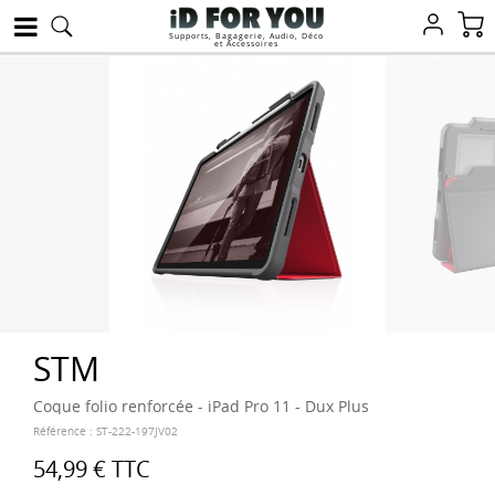
Supports, Bagagerie, Audio, Déco
et Accessoires
STM
Coque folio renforcée - iPad Pro 11 - Dux Plus
Référence :
ST-222-197JV02
54,99 €
TTC