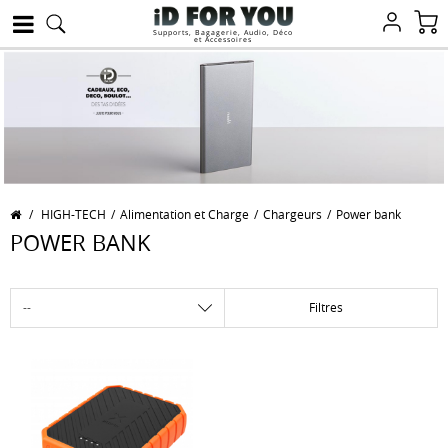
Supports, Bagagerie, Audio, Déco
et Accessoires
/
HIGH-TECH
/
Alimentation et Charge
/
Chargeurs
/
Power bank
POWER BANK
Filtres