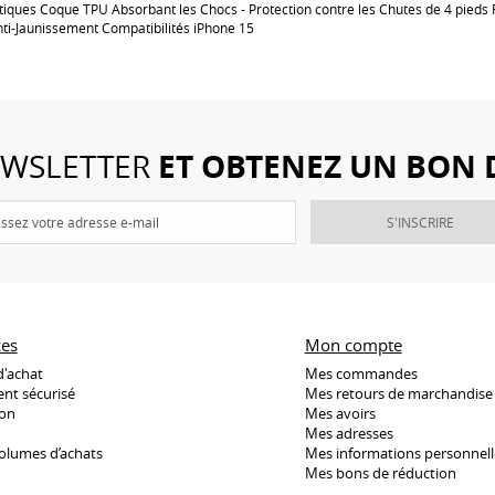
stiques Coque TPU Absorbant les Chocs - Protection contre les Chutes de 4 pieds
nti-Jaunissement Compatibilités iPhone 15
ET OBTENEZ UN BON 
NEWSLETTER
S'INSCRIRE
ces
Mon compte
d'achat
Mes commandes
nt sécurisé
Mes retours de marchandise
son
Mes avoirs
Mes adresses
olumes d’achats
Mes informations personnell
Mes bons de réduction