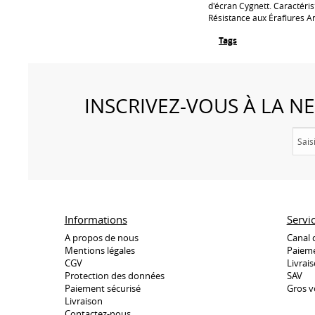
d'écran Cygnett. Caractéri
Résistance aux Éraflures A
Tags
INSCRIVEZ-VOUS À LA 
Informations
Servi
A propos de nous
Canal 
Mentions légales
Paieme
CGV
Livrai
Protection des données
SAV
Paiement sécurisé
Gros v
Livraison
Contactez-nous