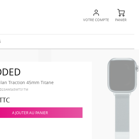
VOTRE COMPTE
PANIER
S
ODED
ilan Traction 45mm Titane
-D23AWS45MTS1TM
TTC
AJOUTER AU PANIER