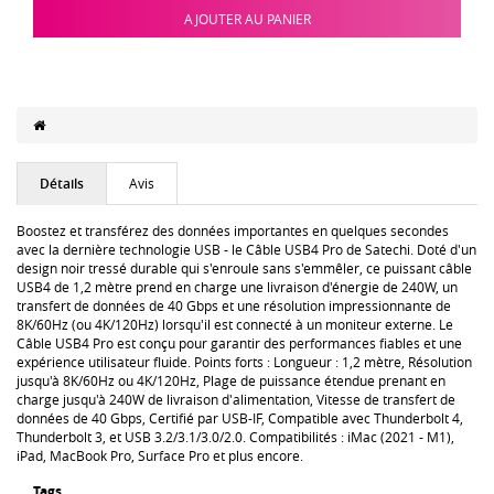
AJOUTER AU PANIER
Détails
Avis
Boostez et transférez des données importantes en quelques secondes
avec la dernière technologie USB - le Câble USB4 Pro de Satechi. Doté d'un
design noir tressé durable qui s'enroule sans s'emmêler, ce puissant câble
USB4 de 1,2 mètre prend en charge une livraison d'énergie de 240W, un
transfert de données de 40 Gbps et une résolution impressionnante de
8K/60Hz (ou 4K/120Hz) lorsqu'il est connecté à un moniteur externe. Le
Câble USB4 Pro est conçu pour garantir des performances fiables et une
expérience utilisateur fluide. Points forts : Longueur : 1,2 mètre, Résolution
jusqu'à 8K/60Hz ou 4K/120Hz, Plage de puissance étendue prenant en
charge jusqu'à 240W de livraison d'alimentation, Vitesse de transfert de
données de 40 Gbps, Certifié par USB-IF, Compatible avec Thunderbolt 4,
Thunderbolt 3, et USB 3.2/3.1/3.0/2.0. Compatibilités : iMac (2021 - M1),
iPad, MacBook Pro, Surface Pro et plus encore.
Tags