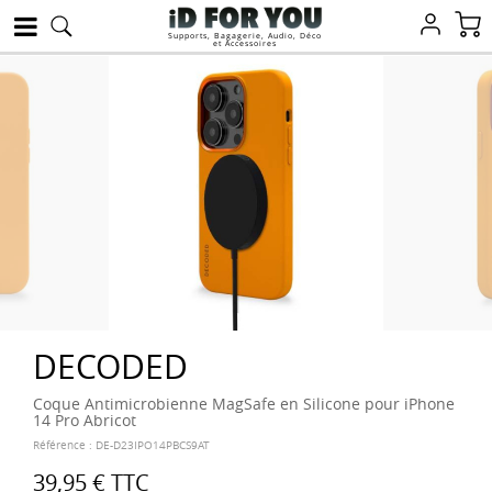
Supports, Bagagerie, Audio, Déco
et Accessoires
DECODED
Coque Antimicrobienne MagSafe en Silicone pour iPhone
14 Pro Abricot
Référence :
DE-D23IPO14PBCS9AT
39,95 €
TTC