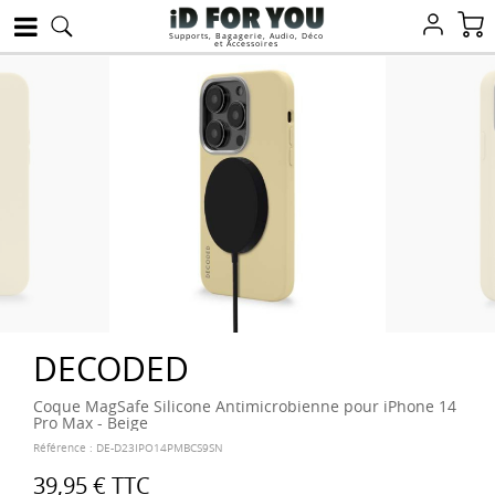
Supports, Bagagerie, Audio, Déco
et Accessoires
DECODED
Coque MagSafe Silicone Antimicrobienne pour iPhone 14
Pro Max - Beige
Référence :
DE-D23IPO14PMBCS9SN
39,95 €
TTC