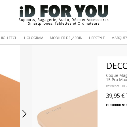
Supports, Bagagerie, Audio, Déco et Accessoires
Smartphones, Tablettes et Ordinateurs
HIGH TECH
HOLOGRAM
MOBILIER DE JARDIN
LIFESTYLE
MARQUE
DEC
Coque MagS
15 Pro Max
Référence :
DE
39,95 €
CE PRODUIT N'E