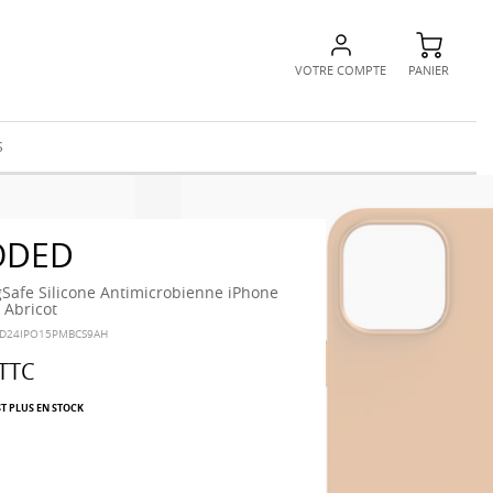
VOTRE COMPTE
PANIER
S
ODED
afe Silicone Antimicrobienne iPhone
 Abricot
-D24IPO15PMBCS9AH
TTC
ST PLUS EN STOCK