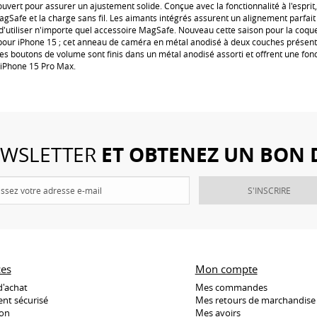
ouvert pour assurer un ajustement solide. Conçue avec la fonctionnalité à l'esprit
agSafe et la charge sans fil. Les aimants intégrés assurent un alignement parfait
'utiliser n'importe quel accessoire MagSafe. Nouveau cette saison pour la coque 
our iPhone 15 ; cet anneau de caméra en métal anodisé à deux couches présent
s boutons de volume sont finis dans un métal anodisé assorti et offrent une fonc
iPhone 15 Pro Max.
ET OBTENEZ UN BON 
NEWSLETTER
S'INSCRIRE
ces
Mon compte
d'achat
Mes commandes
nt sécurisé
Mes retours de marchandise
son
Mes avoirs