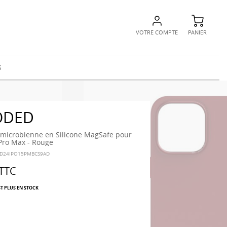
VOTRE COMPTE
PANIER
S
ODED
microbienne en Silicone MagSafe pour
Pro Max - Rouge
-D24IPO15PMBCS9AD
TTC
ST PLUS EN STOCK