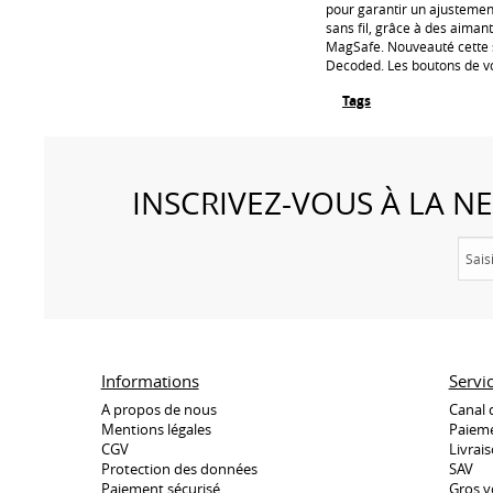
pour garantir un ajustement
sans fil, grâce à des aiman
MagSafe. Nouveauté cette s
Decoded. Les boutons de vol
Tags
INSCRIVEZ-VOUS À LA 
Informations
Servi
A propos de nous
Canal 
Mentions légales
Paieme
CGV
Livrai
Protection des données
SAV
Paiement sécurisé
Gros v