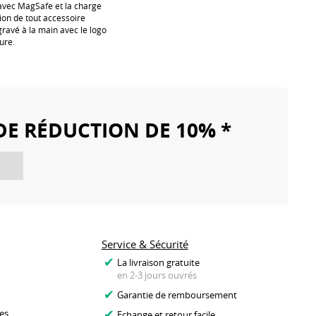
s avec MagSafe et la charge
tion de tout accessoire
avé à la main avec le logo
ure.
DE RÉDUCTION DE 10% *
Service & Sécurité
La livraison gratuite
en 2-3 jours ouvrés
Garantie de remboursement
es
Echange et retour facile