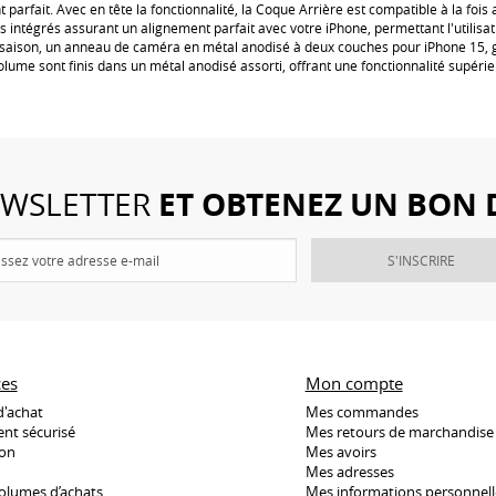
 parfait. Avec en tête la fonctionnalité, la Coque Arrière est compatible à la foi
ts intégrés assurant un alignement parfait avec votre iPhone, permettant l'utilisa
aison, un anneau de caméra en métal anodisé à deux couches pour iPhone 15, gr
ume sont finis dans un métal anodisé assorti, offrant une fonctionnalité supérie
ET OBTENEZ UN BON 
NEWSLETTER
S'INSCRIRE
ces
Mon compte
d'achat
Mes commandes
nt sécurisé
Mes retours de marchandise
son
Mes avoirs
Mes adresses
olumes d’achats
Mes informations personnell