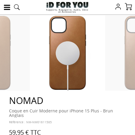
Supports, Bagagerie, Audio, Déco
et Accessoires
NOMAD
Coque en Cuir Moderne pour iPhone 15 Plus - Brun
Anglais
Référence :
NM-NM01611585
59,95 €
TTC