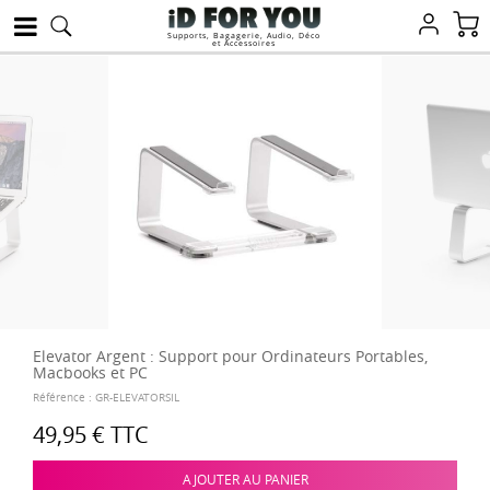
Supports, Bagagerie, Audio, Déco
et Accessoires
Elevator Argent : Support pour Ordinateurs Portables,
Macbooks et PC
Référence :
GR-ELEVATORSIL
49,95 €
TTC
AJOUTER AU PANIER