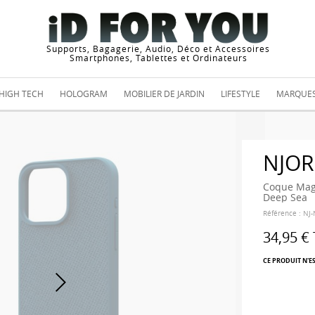
Supports, Bagagerie, Audio, Déco et Accessoires
Smartphones, Tablettes et Ordinateurs
HIGH TECH
HOLOGRAM
MOBILIER DE JARDIN
LIFESTYLE
MARQUE
NJOR
Coque MagS
Deep Sea
Référence :
NJ
34,95 €
CE PRODUIT N'E