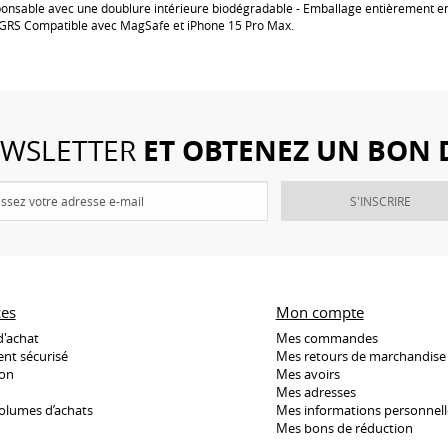
onsable avec une doublure intérieure biodégradable - Emballage entièrement e
 GRS Compatible avec MagSafe et iPhone 15 Pro Max.
ET OBTENEZ UN BON 
NEWSLETTER
S'INSCRIRE
ces
Mon compte
d'achat
Mes commandes
nt sécurisé
Mes retours de marchandise
son
Mes avoirs
Mes adresses
olumes d’achats
Mes informations personnell
Mes bons de réduction