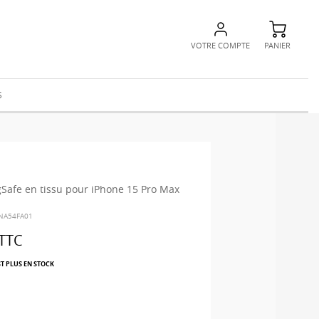
VOTRE COMPTE
PANIER
S
afe en tissu pour iPhone 15 Pro Max
-NA54FA01
TTC
ST PLUS EN STOCK