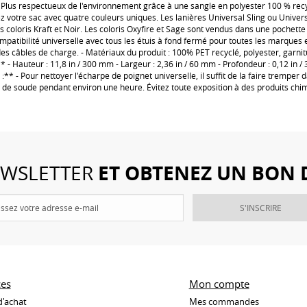
- Plus respectueux de l'environnement grâce à une sangle en polyester 100 % recyc
ez votre sac avec quatre couleurs uniques. Les lanières Universal Sling ou Unive
s coloris Kraft et Noir. Les coloris Oxyfire et Sage sont vendus dans une pochette 
mpatibilité universelle avec tous les étuis à fond fermé pour toutes les marques 
es câbles de charge. - Matériaux du produit : 100% PET recyclé, polyester, garni
- Hauteur : 11,8 in / 300 mm - Largeur : 2,36 in / 60 mm - Profondeur : 0,12 in / 3
 :** - Pour nettoyer l'écharpe de poignet universelle, il suffit de la faire tremper
 de soude pendant environ une heure. Évitez toute exposition à des produits chi
ET OBTENEZ UN BON 
NEWSLETTER
S'INSCRIRE
ces
Mon compte
d'achat
Mes commandes