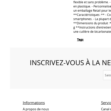
flexible et sans problème. 
en plastique. - Personnalis
un emballage Retail pour le
**Caractéristiques :** - Co
smartphones. - La plupart d
**Dimensions du produit :** 
g **Instructions d'entretien
une cuillère de bicarbonate
Tags
INSCRIVEZ-VOUS À LA 
Informations
Servi
A propos de nous
Canal 