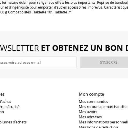
c fermeture éclair pour ranger vos effets les plus importants. Reprise de bandoul
ur et d’ingéniosité pour emporter d’autres accessoires imprévus. Caractéristique
560 g Compatibilités : Tablette 10", Tablette 7"
ET OBTENEZ UN BON 
NEWSLETTER
S'INSCRIRE
ces
Mon compte
d'achat
Mes commandes
nt sécurisé
Mes retours de marchandise
son
Mes avoirs
Mes adresses
olumes d’achats
Mes informations personnell
Mes bons de réduction