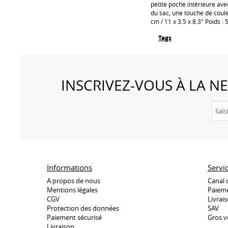
petite poche intérieure ave
du sac, une touche de coule
cm / 11 x 3.5 x 8.3" Poids : 
Tags
INSCRIVEZ-VOUS À LA 
Informations
Servi
A propos de nous
Canal 
Mentions légales
Paieme
CGV
Livrai
Protection des données
SAV
Paiement sécurisé
Gros v
Livraison