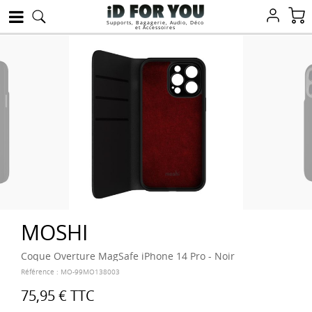
Supports, Bagagerie, Audio, Déco
et Accessoires
MOSHI
Coque Overture MagSafe iPhone 14 Pro - Noir
Référence :
MO-99MO138003
75,95 €
TTC