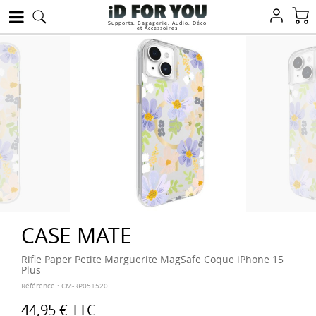
Supports, Bagagerie, Audio, Déco
et Accessoires
CASE MATE
Rifle Paper Petite Marguerite MagSafe Coque iPhone 15
Plus
Référence :
CM-RP051520
44,95 €
TTC