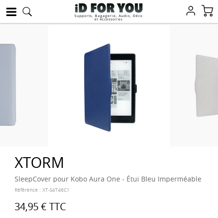
Supports, Bagagerie, Audio, Déco
et Accessoires
XTORM
SleepCover pour Kobo Aura One - Étui Bleu Imperméable
Référence :
XT-S4T46C1
34,95 €
TTC