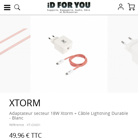
Supports, Bagagerie, Audio, Déco
et Accessoires
XTORM
Adaptateur secteur 18W Xtorm + Câble Lightning Durable
- Blanc
Référence :
XT-CX031
49,96 €
TTC