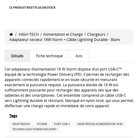
CE PRODUIT N'EST PLUS EN STOCK
/
HIGH-TECH
/
Alimentation et Charge
/
Chargeurs
/
Adaptateur secteur 18W Xtorm + Câble Lightning Durable - Blanc
Détails
Fiche technique
Avis
Cet adaptateur d’alimentation 18 W Xtorm dispose d’un port USB-C™
équipé de la technologie Power Delivery (PD). Il permet de recharger des
appareils connectés rapidement et en toute sécurité en mesurant
exactement la puissance requise. La puissance élevée de 18 W est
suffisamment puissante pour recharger des appareils tels que des
tablettes et des smartphones. Cet ensemble comprend un câble USB-C
vers Lightning durable et résistant, fabriqué en nylon tissé, qui vous permet
d’effectuer une charge rapide et immédiate de votre appareil.
Tags
ADAPTATEUR
XTORM
PORT USB-C
ADAPTATEUR ALIMENTATION 18 W
TECHNOLOGIE POWER DELIVERY