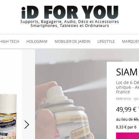
Supports, Bagagerie, Audio, Déco et Accessoires
Smartphones, Tablettes et Ordinateurs
HIGH TECH
HOLOGRAM
MOBILIER DE JARDIN
LIFESTYLE
MARQUE
SIAM
Lot de 6 D
unique - A
France
Référence :
SIA
49,99 €
au lieu de
65
8,33 €
par 6