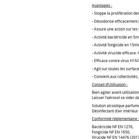
Avantages :
- Stoppe la prolifération 
- Désodorise efficacement l
- Assure une action sur les 
- Activité bactéricide en 5m
- Activité fongicide en 15mi
- Activité virucide efficace
- Efficace contre virus H1N
- Agit sur toutes les surfa
- Convient aux collectivités
Conseil d’Utilisation :
Bien agiter avant utilisation
Laisser l’aérosol se vider 
Solution alcoolique parfumé
Désinfectant d’air intérie
Conformité réglementaire
:
Bactéricide NF EN 1276,
Fongicide NF EN 1650,
Virucide NF EN 14476 (2013)