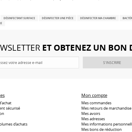
DÉSINFECTANT SURFACE
DÉSINFECTER UNE PIÈCE
DÉSINFECTER MA CHAMBRE
BACTÉ
RE
ET OBTENEZ UN BON 
NEWSLETTER
S'INSCRIRE
ces
Mon compte
d'achat
Mes commandes
nt sécurisé
Mes retours de marchandise
son
Mes avoirs
Mes adresses
olumes d’achats
Mes informations personnell
Mes bons de réduction