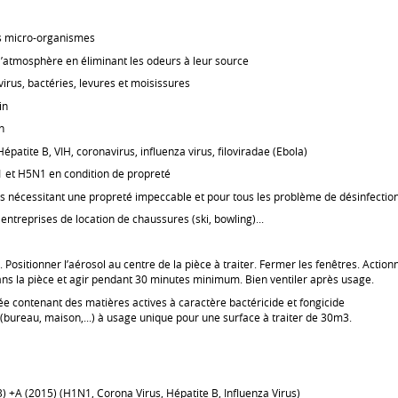
des micro-organismes
’atmosphère en éliminant les odeurs à leur source
virus, bactéries, levures et moisissures
in
n
: Hépatite B, VIH, coronavirus, influenza virus, filoviradae (Ebola)
1 et H5N1 en condition de propreté
ces nécessitant une propreté impeccable et pour tous les problème de désinfecti
, entreprises de location de chaussures (ski, bowling)...
. Positionner l’aérosol au centre de la pièce à traiter. Fermer les fenêtres. Actio
dans la pièce et agir pendant 30 minutes minimum. Bien ventiler après usage.
e contenant des matières actives à caractère bactéricide et fongicide
ur (bureau, maison,...) à usage unique pour une surface à traiter de 30m3.
 +A (2015) (H1N1, Corona Virus, Hépatite B, Influenza Virus)