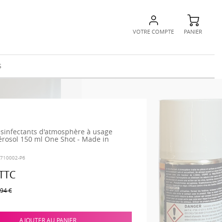
VOTRE COMPTE
PANIER
S
ésinfectants d'atmosphère à usage
érosol 150 ml One Shot - Made in
-710002-P6
TTC
,94 €
AJOUTER AU PANIER