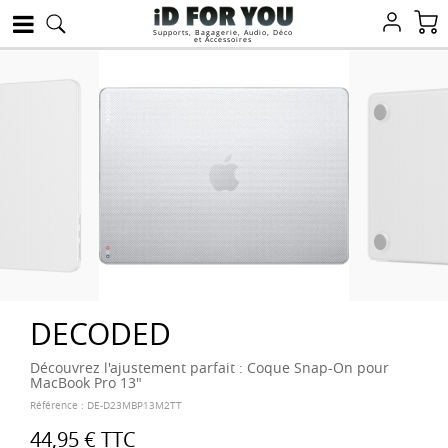
Supports, Bagagerie, Audio, Déco
et Accessoires
DECODED
Découvrez l'ajustement parfait : Coque Snap-On pour
MacBook Pro 13"
Référence :
DE-D23MBP13M2TT
44,95 €
TTC