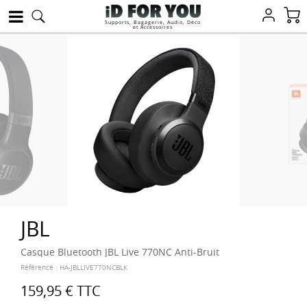
Supports, Bagagerie, Audio, Déco
et Accessoires
JBL
Casque Bluetooth JBL Live 770NC Anti-Bruit
Référence :
HA-JBLLIVE770NCBLK
159,95 €
TTC