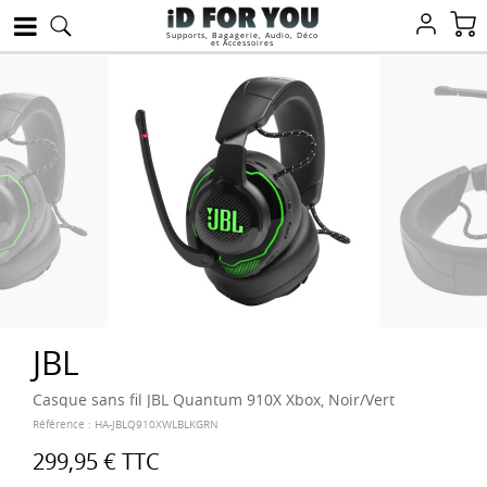
Supports, Bagagerie, Audio, Déco
et Accessoires
JBL
Casque sans fil JBL Quantum 910X Xbox, Noir/Vert
Référence :
HA-JBLQ910XWLBLKGRN
299,95 €
TTC