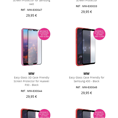
Screen Protector for Samsung
Screen Protector
A40
Réf : MW-830033
Réf : MW-830047
29,95 €
29,95 €
MW
MW
Easy Glass 3D Case Friendly
Easy Glass Case Friendly for
Screen Protector for Huawei
Samsung A50 - Black
P30 - Black
Réf : MW-830046
Réf : MW-830044
29,95 €
29,95 €