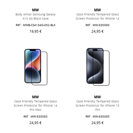
MW
MW
Body Armor Samsung Galaxy
Case Friendly Tempered Glass
A13 4G Black Case
Screen Protector for iPhone 14
Réf : MWB-CSA134G-052-BLK
Réf : MW-830080
19,95 €
24,95 €
MW
MW
Case Friendly Tempered Glass
Case Friendly Tempered Glass
Screen Protector for iPhone 14
Screen Protector for iPhone 15
Pro Max
Pro
Réf : MW-830083
Réf : MW-830085
24,95 €
24,95 €