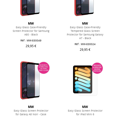
MW
MW
Easy Glass Case-Friendly
Easy Glass Case-Friendly
Screen Protector for Samsung
Tempered Glass Screen
A80 - Black
Protector for Samsung Galaxy
A7 - Black
Réf : MW-830049
Réf : MW-830024
29,95 €
29,95 €
MW
MW
Easy Glass Screen Protector
Easy Glass Screen Protector
for Galaxy A8 Noir - Case
for iPad Mini 6