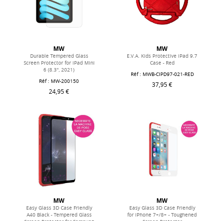
MW
MW
Durable Tempered Glass
E.V.A. Kids Protective iPad 9.7
Screen Protector for iPad Mini
Case - Red
6 (8.3", 2021)
Réf : MWB-CIPD97-021-RED
Réf : MW-200150
37,95 €
24,95 €
MW
MW
Easy Glass 3D Case Friendly
Easy Glass 3D Case Friendly
A40 Black - Tempered Glass
for iPhone 7+/8+ - Toughened