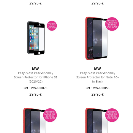
29,95 €
29,95 €
MW
MW
Easy Glass Case-Friendly
Easy Glass Case-Friendly
Screen Protector for iPhone SE
Screen Protector for Note 10+
(2020/22)
in Black
Réf : MW-830073
Réf : MW-830053
29,95 €
29,95 €