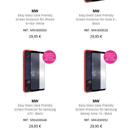
MW
MW
Easy Glass Case Friendly
Easy Glass Case Friendly
Screen Protector for iPhone
Screen Protector for Note 9 -
6+/6S+ White
Black
Réf : MW-830003
Réf : MW-830028
29,95 €
29,95 €
MW
MW
Easy Glass Case Friendly
Easy Glass Case Friendly
Screen Protector for Samsung
Screen Protector for Samsung
A70 - Black
Galaxy Note 10 - Black
Réf : MW-830048
Réf : MW-830052
29,95 €
29,95 €