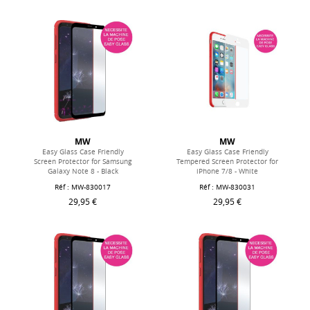
MW
MW
Easy Glass Case Friendly
Easy Glass Case Friendly
Screen Protector for Samsung
Tempered Screen Protector for
Galaxy Note 8 - Black
iPhone 7/8 - White
Réf : MW-830017
Réf : MW-830031
29,95 €
29,95 €