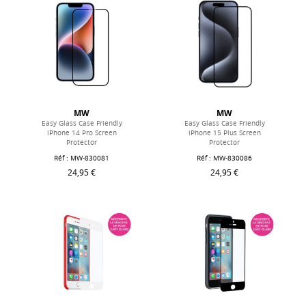
MW
MW
Easy Glass Case Friendly
Easy Glass Case Friendly
iPhone 14 Pro Screen
iPhone 15 Plus Screen
Protector
Protector
Réf : MW-830081
Réf : MW-830086
24,95 €
24,95 €