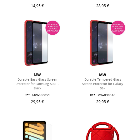
14,95 €
28,95 €
MW
MW
Durable Easy Glass Screen
Durable Tempered Glass
Protector for Samsung A20E -
Screen Protector for Galaxy
Black
S8+
Réf : MW-830051
Réf : MW-830016
29,95 €
29,95 €