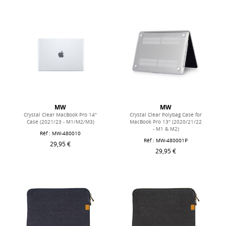
MW
MW
Crystal Clear MacBook Pro 14"
Crystal Clear Polybag Case for
Case (2021/23 - M1/M2/M3)
MacBook Pro 13" (2020/21/22
- M1 & M2)
Réf : MW-480010
Réf : MW-480001P
29,95 €
29,95 €