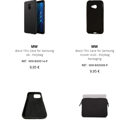
MW
MW
Black TPU Case for Samsung
Black TPU Case for Samsung
A8 - Polybag
Xcover 4/4S - Polybag
Packaging
Réf : MW-600014-P
Réf : MW-600006-P
9,95 €
9,95 €