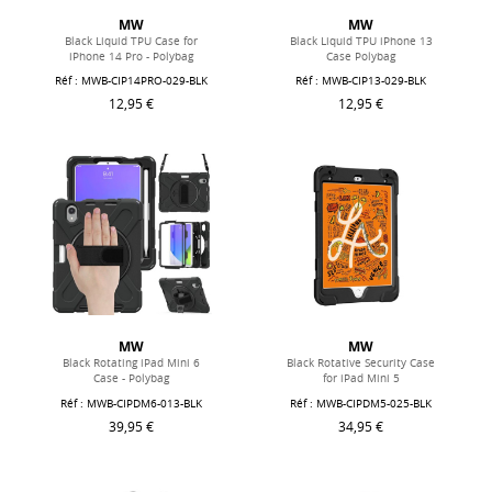
MW
MW
Black Liquid TPU Case for
Black Liquid TPU iPhone 13
iPhone 14 Pro - Polybag
Case Polybag
Réf : MWB-CIP14PRO-029-BLK
Réf : MWB-CIP13-029-BLK
12,95 €
12,95 €
MW
MW
Black Rotating iPad Mini 6
Black Rotative Security Case
Case - Polybag
for iPad Mini 5
Réf : MWB-CIPDM6-013-BLK
Réf : MWB-CIPDM5-025-BLK
39,95 €
34,95 €