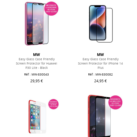
MW
MW
Easy Glass Case Friendly
Easy Glass Case Friendly
Screen Protector for Huawei
Screen Protector for iPhone 14
P30 Lite - Black
Plus
Réf : MW-830043
Réf : MW-830082
29,95 €
24,95 €