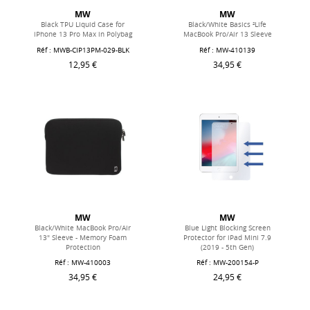
MW
MW
Black TPU Liquid Case for
Black/White Basics ²Life
iPhone 13 Pro Max in Polybag
MacBook Pro/Air 13 Sleeve
Réf : MWB-CIP13PM-029-BLK
Réf : MW-410139
12,95 €
34,95 €
MW
MW
Black/White MacBook Pro/Air
Blue Light Blocking Screen
13" Sleeve - Memory Foam
Protector for iPad Mini 7.9
Protection
(2019 - 5th Gen)
Réf : MW-410003
Réf : MW-200154-P
34,95 €
24,95 €