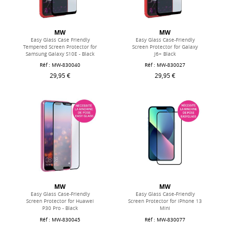
MW
MW
Easy Glass Case Friendly
Easy Glass Case-Friendly
Tempered Screen Protector for
Screen Protector for Galaxy
Samsung Galaxy S10E - Black
J6+ Black
Réf : MW-830040
Réf : MW-830027
29,95 €
29,95 €
MW
MW
Easy Glass Case-Friendly
Easy Glass Case-Friendly
Screen Protector for Huawei
Screen Protector for iPhone 13
P30 Pro - Black
Mini
Réf : MW-830045
Réf : MW-830077