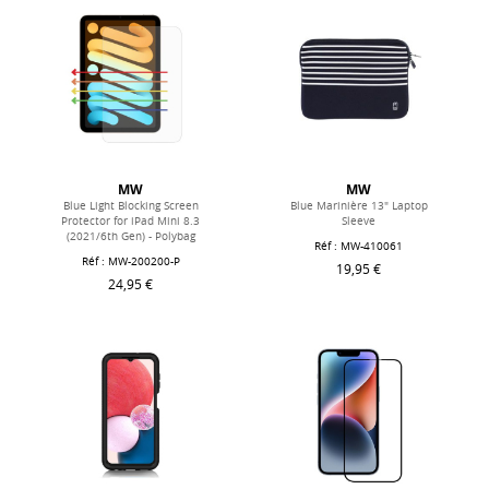
MW
MW
Blue Light Blocking Screen
Blue Marinière 13" Laptop
Protector for iPad Mini 8.3
Sleeve
(2021/6th Gen) - Polybag
Réf : MW-410061
Réf : MW-200200-P
19,95 €
24,95 €