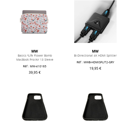
MW
MW
Basics ²Life Flower Bomb
Bi-Directional 4K HDMI Splitter
MacBook Pro/Air 13 Sleeve
Réf : MWB-HDMISPLIT2-GRY
Réf : MW-410165
19,95 €
39,95 €