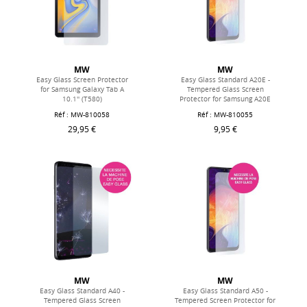
MW
MW
Easy Glass Screen Protector
Easy Glass Standard A20E -
for Samsung Galaxy Tab A
Tempered Glass Screen
10.1'' (T580)
Protector for Samsung A20E
Réf : MW-810058
Réf : MW-810055
29,95 €
9,95 €
MW
MW
Easy Glass Standard A40 -
Easy Glass Standard A50 -
Tempered Glass Screen
Tempered Screen Protector for