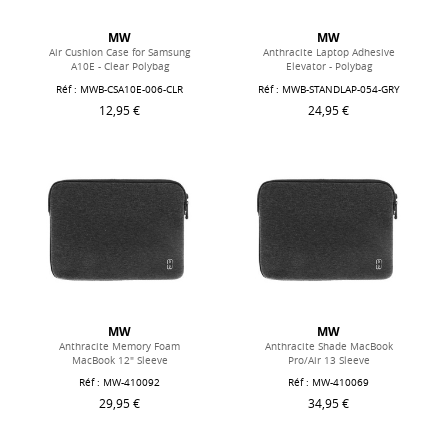
MW
MW
Air Cushion Case for Samsung
Anthracite Laptop Adhesive
A10E - Clear Polybag
Elevator - Polybag
Réf : MWB-CSA10E-006-CLR
Réf : MWB-STANDLAP-054-GRY
12,95 €
24,95 €
MW
MW
Anthracite Memory Foam
Anthracite Shade MacBook
MacBook 12" Sleeve
Pro/Air 13 Sleeve
Réf : MW-410092
Réf : MW-410069
29,95 €
34,95 €