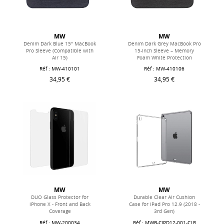
MW
MW
Denim Dark Blue 15" MacBook
Denim Dark Grey MacBook Pro
Pro Sleeve (Compatible with
15-inch Sleeve – Memory
Air 15)
Foam White Protection
Réf : MW-410101
Réf : MW-410106
34,95 €
34,95 €
MW
MW
DUO Glass Protector for
Durable Clear Air Cushion
iPhone X - Front and Back
Case for iPad Pro 12.9 (2018 -
Coverage
3rd Gen)
Réf : MW-200034
Réf : MWB-CIPD12-001-CLR