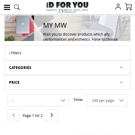
Supports, Bagagerie, Audio, Déco
et Accessoires
MY MW
Wait you to discover products which ally
performances and esthetics. Have to choose
between both ? Out of the question. With MW,
finished the accidents of iPhone, iPad or
Filters
MacBook !
And there, you will tell us "Thank
you"!
CATEGORIES
PRICE
Show
Page 1 for 2