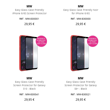
MW
MW
Easy Glass Case Friendly
Easy Glass Case Friendly Noir
iPhone 6/6S Screen Protector
for iPhone 6/6S
Réf : MW-830001
Réf : MW-830000
29,95 €
29,95 €
MW
MW
Easy Glass Case Friendly
Easy Glass Case Friendly
Screen Protector for Galaxy
Screen Protector for Galaxy
S10 - Black
S9+ - Black
Réf : MW-830041
Réf : MW-830021
29,95 €
29,95 €