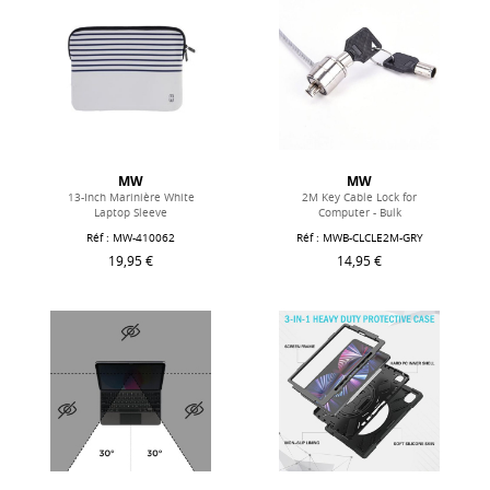
MW
MW
13-Inch Marinière White
2M Key Cable Lock for
Laptop Sleeve
Computer - Bulk
Réf : MW-410062
Réf : MWB-CLCLE2M-GRY
19,95 €
14,95 €