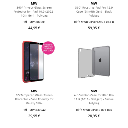
MW
MW
360° Privacy Glass Screen
360° Rotating iPad Pro 12.9
Protector for iPad 10.9 (2022 -
Case (5th/6th Gen) - Black
10th Gen) - Polybag
Polybag
Réf : MW-200201
Réf : MWB-CIPDP12921-013-B
44,95 €
59,95 €
MW
MW
3D Tempered Glass Screen
Air Cushion Case for iPad Pro
Protector - Case Friendly for
12.9 (2018 - 3rd gen) - Smoke
Galaxy S10+
Polybag
Réf : MW-830042
Réf : MWB-CIPD12-001-BLK
29,95 €
28,95 €