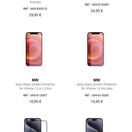
Friendly
Réf : MW-810095
Réf : MW-830018
24,95 €
29,95 €
MW
MW
Easy Glass Screen Protector
Easy Glass Screen Protector
for iPhone 12 & 12 Pro
for iPhone 12 Pro Max
Réf : MW-810087
Réf : MW-810088
10,95 €
10,95 €