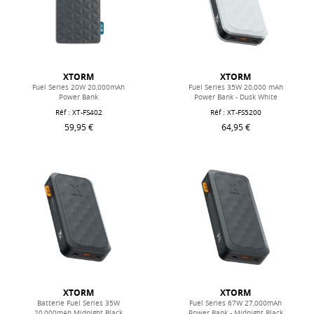
XTORM
XTORM
Fuel Series 20W 20,000mAh
Fuel Series 35W 20,000 mAh
Power Bank
Power Bank - Dusk White
Réf : XT-FS402
Réf : XT-FS5200
59,95 €
64,95 €
XTORM
XTORM
Batterie Fuel Series 35W
Fuel Series 67W 27,000mAh
20,000mAh Midnight Black
Power Bank - Midnight Black