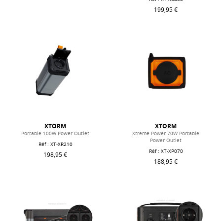
199,95 €
XTORM
XTORM
Portable 100W Power Outlet
Xtreme Power 70W Portable
Power Outlet
Réf : XT-XR210
Réf : XT-XP070
198,95 €
188,95 €