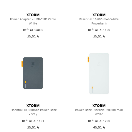
XTORM
XTORM
Power Adapter + USB-C PD Cable
Essential 10,000 mAh White
White
Powerbank
Réf : XT-CX030
Réf : XT-XE1100
39,95 €
39,95 €
XTORM
XTORM
Essential 10,000mAh Power Bank
Power Bank Essential 20,000 mAh
- Grey
White
Réf : XT-XE1101
Réf : XT-XE1200
39,95 €
49,95 €