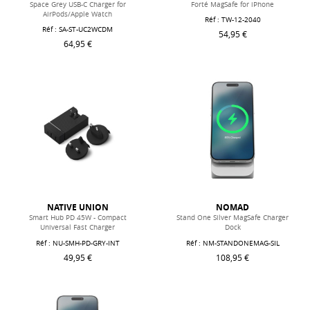
Space Grey USB-C Charger for
Forté MagSafe for iPhone
AirPods/Apple Watch
Réf : TW-12-2040
Réf : SA-ST-UC2WCDM
54,95 €
64,95 €
NATIVE UNION
NOMAD
Smart Hub PD 45W - Compact
Stand One Silver MagSafe Charger
Universal Fast Charger
Dock
Réf : NU-SMH-PD-GRY-INT
Réf : NM-STANDONEMAG-SIL
49,95 €
108,95 €