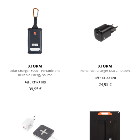
XTORM
XTORM
Solar Charger 5000 - Portable and
Nano Fast-Charger USB-C PD 20W
Reliable Energy Source
Réf : XT-XA120
Réf : XT-XR103
24,95 €
39,95 €