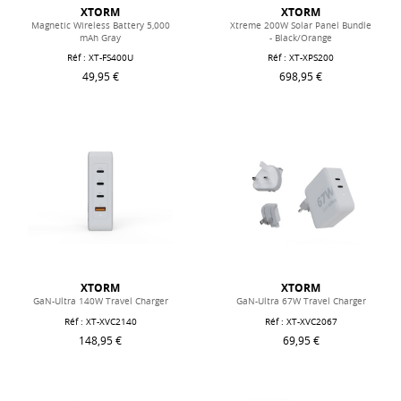
XTORM
XTORM
Magnetic Wireless Battery 5,000
Xtreme 200W Solar Panel Bundle
mAh Gray
- Black/Orange
Réf : XT-FS400U
Réf : XT-XPS200
49,95 €
698,95 €
XTORM
XTORM
GaN-Ultra 140W Travel Charger
GaN-Ultra 67W Travel Charger
Réf : XT-XVC2140
Réf : XT-XVC2067
148,95 €
69,95 €