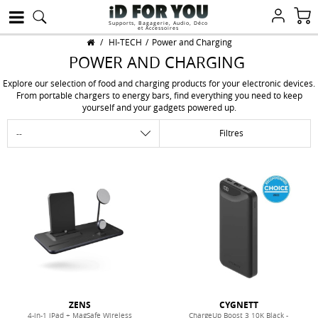
Supports, Bagagerie, Audio, Déco
et Accessoires
/
HI-TECH
/
Power and Charging
POWER AND CHARGING
Explore our selection of food and charging products for your electronic devices.
From portable chargers to energy bars, find everything you need to keep
yourself and your gadgets powered up.
Filtres
ZENS
CYGNETT
4-in-1 iPad + MagSafe Wireless
ChargeUp Boost 3 10K Black -