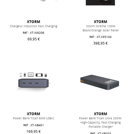
XTORM
XTORM
Chargeur induction Fast Charging
Xtorm Xtreme 100W
Black/Orange Solar Panel
Réf : XT-XW206
Réf : XT-XPS100
69,95 €
398,95 €
XTORM
XTORM
Power Bank Titan 60W USB-C
Power Bank Titan Ultra 200W:
High-Capacity, Fast-Charging
Réf : XT-XB401
Portable Charger
169,95 €
Réf : XT-XB403