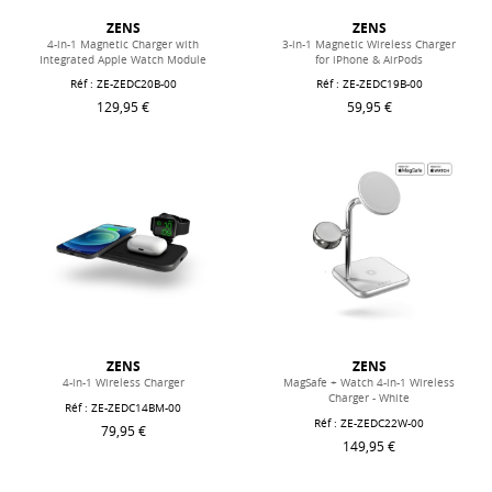
ZENS
ZENS
4-in-1 Magnetic Charger with
3-in-1 Magnetic Wireless Charger
Integrated Apple Watch Module
for iPhone & AirPods
Réf : ZE-ZEDC20B-00
Réf : ZE-ZEDC19B-00
129,95 €
59,95 €
ZENS
ZENS
4-in-1 Wireless Charger
MagSafe + Watch 4-in-1 Wireless
Charger - White
Réf : ZE-ZEDC14BM-00
Réf : ZE-ZEDC22W-00
79,95 €
149,95 €