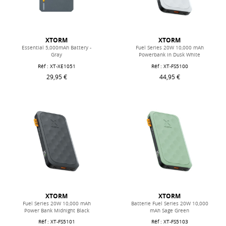
XTORM
XTORM
Essential 5,000mAh Battery -
Fuel Series 20W 10,000 mAh
Gray
Powerbank in Dusk White
Réf : XT-XE1051
Réf : XT-FS5100
29,95 €
44,95 €
XTORM
XTORM
Fuel Series 20W 10,000 mAh
Batterie Fuel Series 20W 10,000
Power Bank Midnight Black
mAh Sage Green
Réf : XT-FS5101
Réf : XT-FS5103