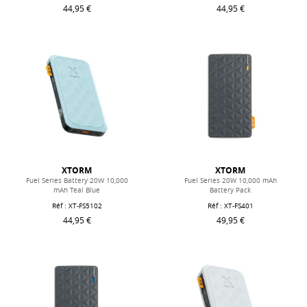
44,95 €
44,95 €
XTORM
XTORM
Fuel Series Battery 20W 10,000
Fuel Series 20W 10,000 mAh
mAh Teal Blue
Battery Pack
Réf : XT-FS5102
Réf : XT-FS401
44,95 €
49,95 €