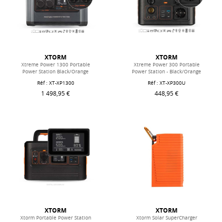
XTORM
XTORM
Xtreme Power 1300 Portable
Xtreme Power 300 Portable
Power Station Black/Orange
Power Station - Black/Orange
Réf : XT-XP1300
Réf : XT-XP300U
1 498,95 €
448,95 €
XTORM
XTORM
Xtorm Portable Power Station
Xtorm Solar SuperCharger