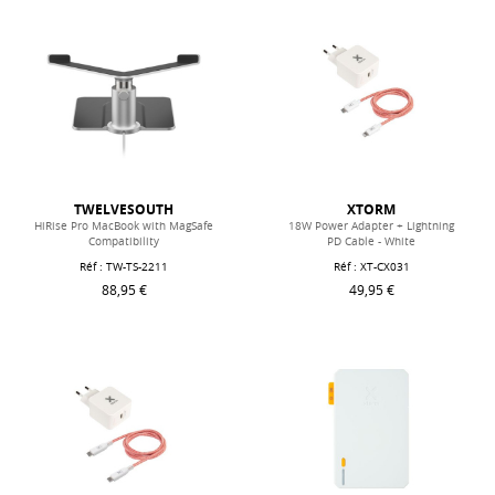
TWELVESOUTH
XTORM
HiRise Pro MacBook with MagSafe
18W Power Adapter + Lightning
Compatibility
PD Cable - White
Réf : TW-TS-2211
Réf : XT-CX031
88,95 €
49,95 €