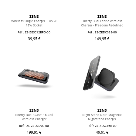
ZENS
ZENS
Wireless Single Charger + USB-C
Liberty Dual Fabric Wireless
18W Socket
Charger - Freedom Redefined
Réf : ZE-ZESC12BPD-00
Réf : ZE-ZEDC08B-00
39,95 €
149,95 €
ZENS
ZENS
Liberty Dual Glass: 16-Coil
Night Stand Noir: Magnetic
Wireless Charger
Nightstand Charger
Réf : ZE-ZEDC09G-00
Réf : ZE-ZESC16B-00
199,95 €
49,95 €