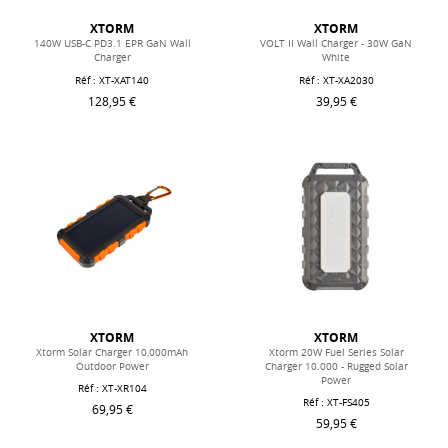
XTORM
XTORM
140W USB-C PD3.1 EPR GaN Wall
VOLT II Wall Charger - 30W GaN
Charger
White
Réf : XT-XAT140
Réf : XT-XA2030
128,95 €
39,95 €
XTORM
XTORM
Xtorm Solar Charger 10,000mAh
Xtorm 20W Fuel Series Solar
Outdoor Power
Charger 10.000 - Rugged Solar
Power
Réf : XT-XR104
Réf : XT-FS405
69,95 €
59,95 €