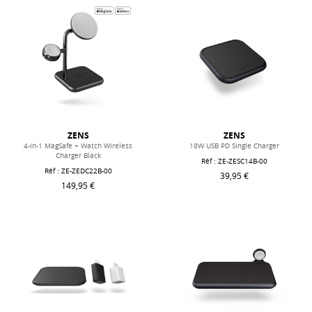
ZENS
ZENS
4-in-1 MagSafe + Watch Wireless
18W USB PD Single Charger
Charger Black
Réf : ZE-ZESC14B-00
Réf : ZE-ZEDC22B-00
39,95 €
149,95 €