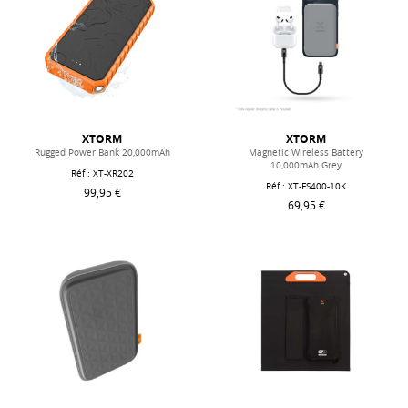
XTORM
XTORM
Rugged Power Bank 20,000mAh
Magnetic Wireless Battery
10,000mAh Grey
Réf : XT-XR202
Réf : XT-FS400-10K
99,95 €
69,95 €