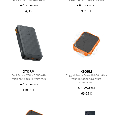
Réf : XT-FS5201
Réf : XT-FS5271
64,95 €
99,95 €
XTORM
XTORM
Fuel Series 67W 45,000mAh
Rugged Power Bank 10,000 mAh -
Midnight Black Battery Pack
Your Outdoor Adventure
Companion
Réf : XT-FS5451
Réf : XT-XR201
118,95 €
69,95 €