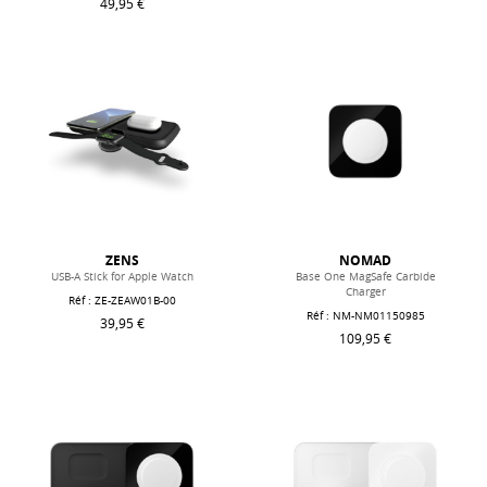
49,95 €
ZENS
NOMAD
USB-A Stick for Apple Watch
Base One MagSafe Carbide
Charger
Réf : ZE-ZEAW01B-00
Réf : NM-NM01150985
39,95 €
109,95 €