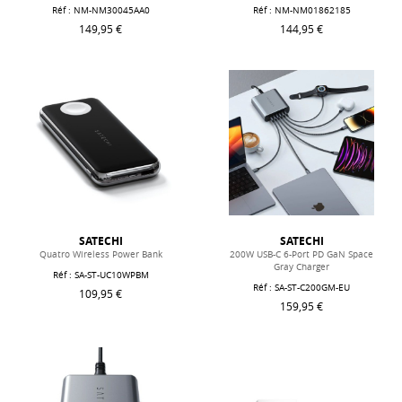
Réf : NM-NM30045AA0
Réf : NM-NM01862185
149,95 €
144,95 €
SATECHI
SATECHI
Quatro Wireless Power Bank
200W USB-C 6-Port PD GaN Space
Gray Charger
Réf : SA-ST-UC10WPBM
Réf : SA-ST-C200GM-EU
109,95 €
159,95 €