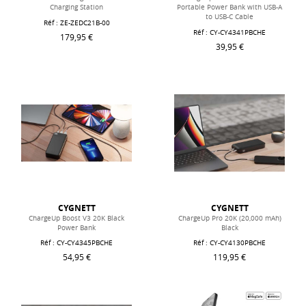
Charging Station
Portable Power Bank with USB-A
to USB-C Cable
Réf : ZE-ZEDC21B-00
Réf : CY-CY4341PBCHE
179,95 €
39,95 €
CYGNETT
CYGNETT
ChargeUp Boost V3 20K Black
ChargeUp Pro 20K (20,000 mAh)
Power Bank
Black
Réf : CY-CY4345PBCHE
Réf : CY-CY4130PBCHE
54,95 €
119,95 €