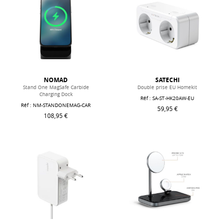
NOMAD
SATECHI
Stand One MagSafe Carbide
Double prise EU Homekit
Charging Dock
Réf : SA-ST-HK20AW-EU
Réf : NM-STANDONEMAG-CAR
59,95 €
108,95 €