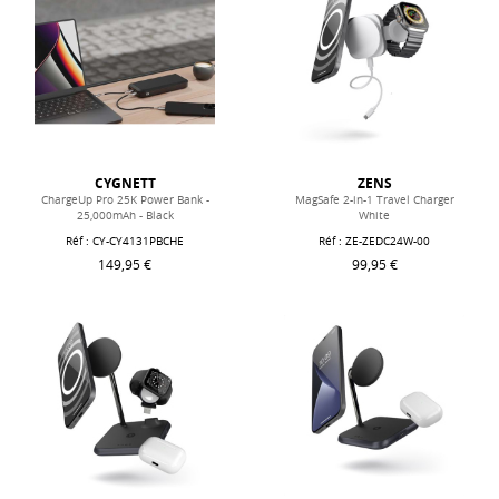
CYGNETT
ZENS
ChargeUp Pro 25K Power Bank -
MagSafe 2-in-1 Travel Charger
25,000mAh - Black
White
Réf : CY-CY4131PBCHE
Réf : ZE-ZEDC24W-00
149,95 €
99,95 €