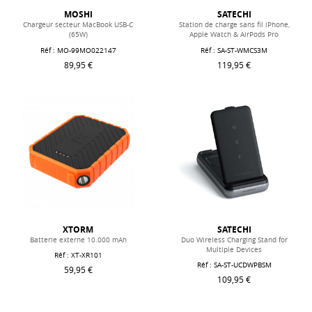
MOSHI
SATECHI
Chargeur secteur MacBook USB-C
Station de charge sans fil iPhone,
(65W)
Apple Watch & AirPods Pro
Réf : MO-99MO022147
Réf : SA-ST-WMCS3M
89,95 €
119,95 €
XTORM
SATECHI
Batterie externe 10.000 mAh
Duo Wireless Charging Stand for
Multiple Devices
Réf : XT-XR101
Réf : SA-ST-UCDWPBSM
59,95 €
109,95 €